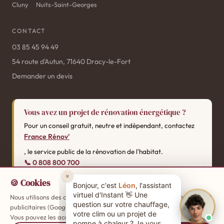
Cluny
Nuits-Saint-Georges
CONTACT
03 85 45 94 49
54 route d'Autun, 71640 Dracy-le-Fort
Demander un devis
Vous avez un projet de rénovation énergétique ?
Pour un conseil gratuit, neutre et indépendant, contactez
France Rénov'
, le service public de la rénovation de l'habitat.
📞 0 808 800 700
🍪 Cookies
Nous utilisons des cookies de mesure d'audience (Google Analytics) et
Mentions
SARL Instant By Pinto — SIREN 880747209 RCS Chalon-sur-Saône ·
publicitaires (Google Ads, Meta) pour améliorer votre expérience.
légales
Confidentialité
CGV
·
·
Vous pouvez les accepter ou les refuser.
En savoir plus