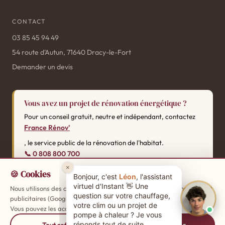
CONTACT
03 85 45 94 49
54 route d'Autun, 71640 Dracy-le-Fort
Demander un devis
Vous avez un projet de rénovation énergétique ?
Pour un conseil gratuit, neutre et indépendant, contactez
France Rénov'
, le service public de la rénovation de l'habitat.
📞 0 808 800 700
🍪 Cookies
Nous utilisons des cookies de mesure d'audience (Google Analytics) et
Mentions
SARL Instant By Pinto — SIREN 880747209 RCS Chalon-sur-Saône ·
publicitaires (Google Ads, Meta) pour améliorer votre expérience.
légales
Confidentialité
CGV
·
·
Vous pouvez les accepter ou les refuser.
En savoir plus
Tout refuser
Tout accepter