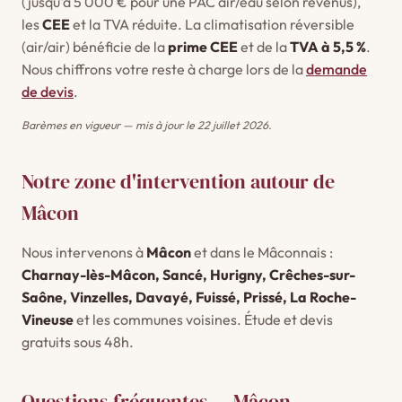
(jusqu'à 5 000 € pour une PAC air/eau selon revenus),
les
CEE
et la TVA réduite. La climatisation réversible
(air/air) bénéficie de la
prime CEE
et de la
TVA à 5,5 %
.
Nous chiffrons votre reste à charge lors de la
demande
de devis
.
Barèmes en vigueur — mis à jour le 22 juillet 2026.
Notre zone d'intervention autour de
Mâcon
Nous intervenons à
Mâcon
et dans le Mâconnais :
Charnay-lès-Mâcon, Sancé, Hurigny, Crêches-sur-
Saône, Vinzelles, Davayé, Fuissé, Prissé, La Roche-
Vineuse
et les communes voisines. Étude et devis
gratuits sous 48h.
Questions fréquentes — Mâcon