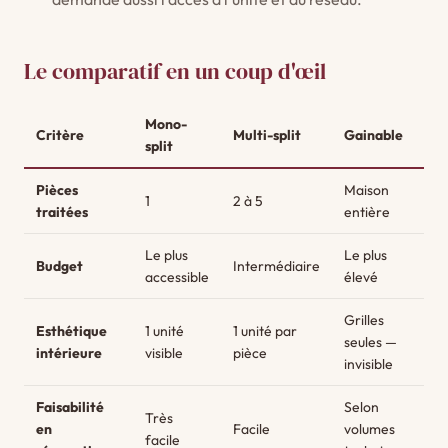
Le comparatif en un coup d'œil
Mono-
Critère
Multi-split
Gainable
split
Pièces
Maison
1
2 à 5
traitées
entière
Le plus
Le plus
Budget
Intermédiaire
accessible
élevé
Grilles
Esthétique
1 unité
1 unité par
seules —
intérieure
visible
pièce
invisible
Faisabilité
Selon
Très
en
Facile
volumes
facile