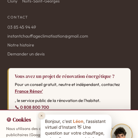
Cluny
Nuits-Saint-Georges
CONTACT
03 85 45 94 49
instantchauffageclimatisation@gmail.com
Notre histoire
Demander un devis
Vous avez un projet de rénovation énergétique ?
Pour un conseil gratuit, neutre et indépendant, contactez
France Rénov'
, le service public de la rénovation de l'habitat.
📞 0 808 800 700
🍪 Cookies
Nous utilisons des cookies de mesure d'audience (Google Analytics) et
Mentions
SARL Instant By Pinto — SIREN 880747209 RCS Chalon-sur-Saône ·
publicitaires (Google Ads, Meta) pour améliorer votre expérience.